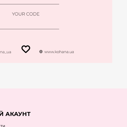
Й АКАУНТ
йти