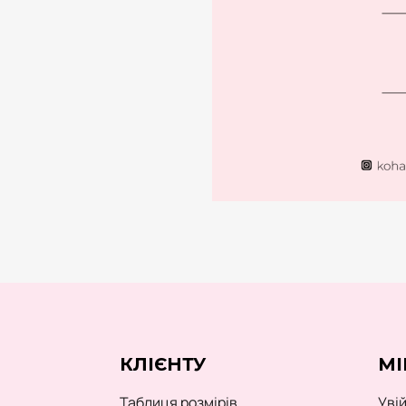
КЛІЄНТУ
МІ
Таблиця розмірів
Уві