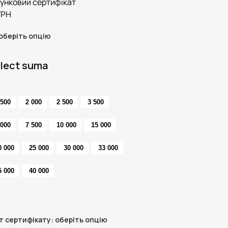
унковий сертифікат
ГРН
оберіть опцію
lect suma
 500
2 000
2 500
3 500
 000
7 500
10 000
15 000
0 000
25 000
30 000
33 000
5 000
40 000
т сертифікату
:
оберіть опцію