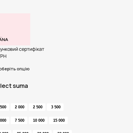
унковий сертифікат
ГРН
оберіть опцію
lect suma
 500
2 000
2 500
3 500
 000
7 500
10 000
15 000