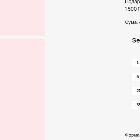
Подар
1 500
Сума
:
Se
1
5
2
3
Форма