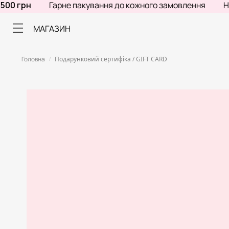
грн
Гарне пакування до кожного замовлення
Не зна
МАГАЗИН
Головна
Подарунковий сертифіка / GIFT CARD
/