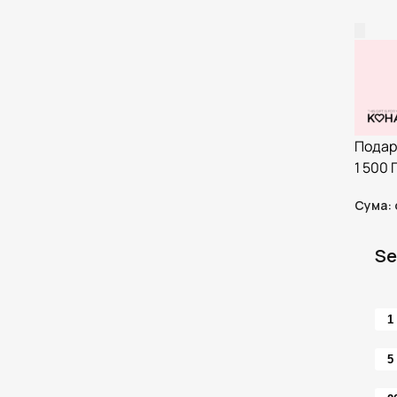
Подар
1 500
Сума
:
Se
1
5