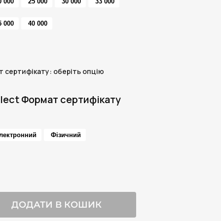
0 000
25 000
30 000
33 000
5 000
40 000
т сертифікату
:
оберіть опцію
lect Формат сертифікату
лектронний
Фізичний
ДОДАТИ В КОШИК