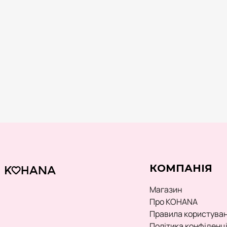
o
n
s
a
l
e
КОМПАНІЯ
Магазин
Про KOHANA
Правила користува
Політика конфіденц