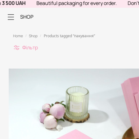
500 UAH
Beautiful packaging for every order.
Don't kn
SHOP
Home
Shop
Products tagged “пакування”
/
/
Фільтр
С
О
Р
Т
У
В
А
Н
Н
Я