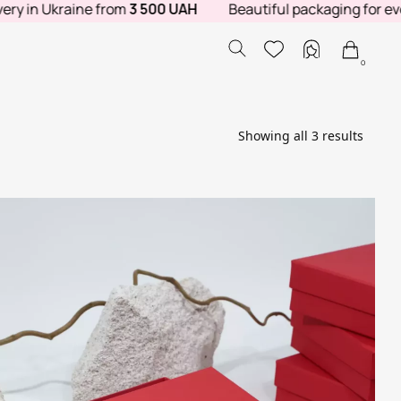
y in Ukraine from
3 500 UAH
Beautiful packaging for every 
0
Showing all 3 results