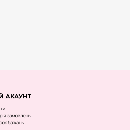
Й АКАУНТ
йти
орія замовлень
сок бажань