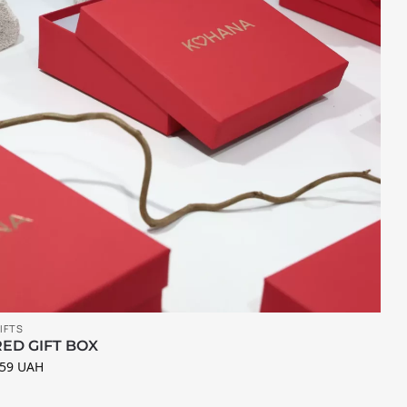
IFTS
RED GIFT BOX
359
UAH