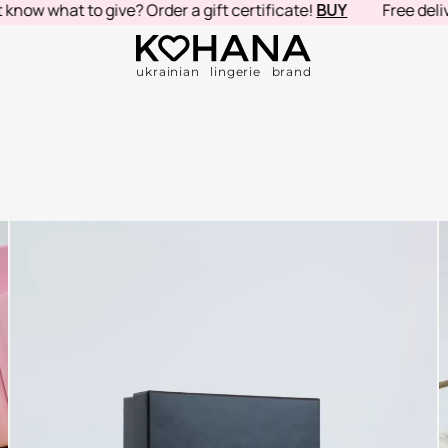
ow what to give? Order a gift certificate!
BUY
Free deliver
ukrainian lingerie brand