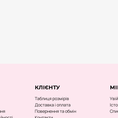
КЛІЄНТУ
МІ
Таблиця розмірів
Уві
Доставка і оплата
Іст
ння
Повернення та обмін
Спи
ійності
Контакти